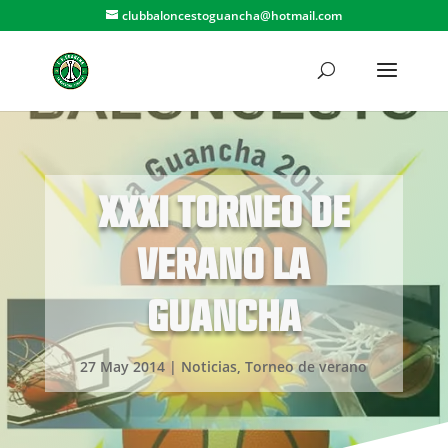
clubbaloncestoguancha@hotmail.com
XXXI TORNEO DE
VERANO LA
GUANCHA
27 May 2014
|
Noticias
,
Torneo de verano