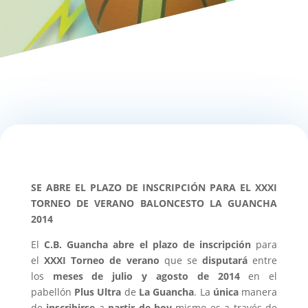
SE ABRE EL PLAZO DE INSCRIPCIÓN PARA EL XXXI
TORNEO DE VERANO BALONCESTO LA GUANCHA
2014
El
C.B. Guancha
abre el plazo de inscripción
para
el
XXXI Torneo de verano
que se
disputará
entre
los
meses de julio y agosto de 2014
en el
pabellón
Plus Ultra
de
La Guancha
. La
única
manera
de
inscribirse
a
partir de hoy
mismo es a través de