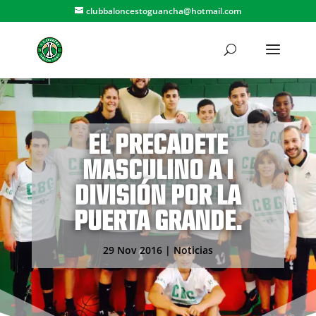
clubbaloncestoguancha@hotmail.com
EL PRECADETE
MASCULINO A 1
DIVISIÓN POR LA
PUERTA GRANDE.
29 Nov 2016
|
Noticias