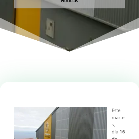
Noticias
Este
marte
s,
día
16
de