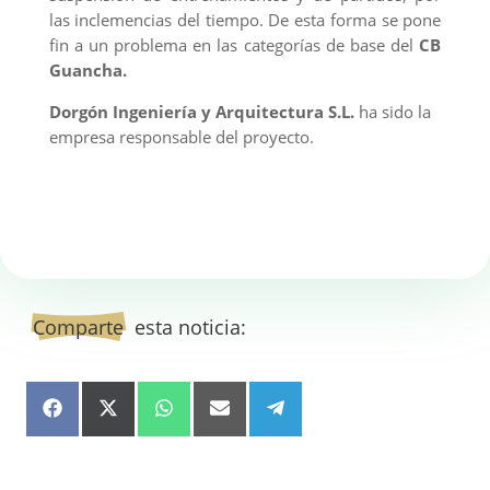
las inclemencias del tiempo. De esta forma se pone
fin a un problema en las categorías de base del
CB
Guancha.
Dorgón Ingeniería y Arquitectura S.L.
ha sido la
empresa responsable del proyecto.
Comparte
  esta noticia:
Compartir en 
Compartir en 
Compartir en 
Compartir en 
Compartir en 
Facebook
X (Twitter)
WhatsApp
Email
Telegram