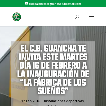
clubbaloncestoguancha@hotmail.com
EL C.B. GUANCHA TE
INVITA ESTE MARTES
DÍA 16 DE FEBRERO A
LA INAUGURACIÓN DE
“LA FÁBRICA DE LOS
SUEÑOS”
12 Feb 2016
|
Instalaciones deportivas
,