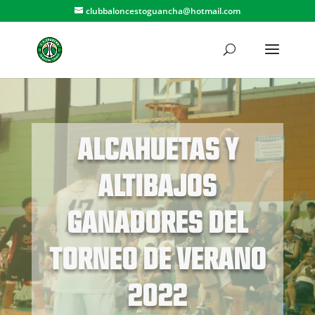
clubbaloncestoguancha@hotmail.com
ALCAHUETAS Y
ALTIBAJOS
GANADORES DEL
TORNEO DE VERANO
2022