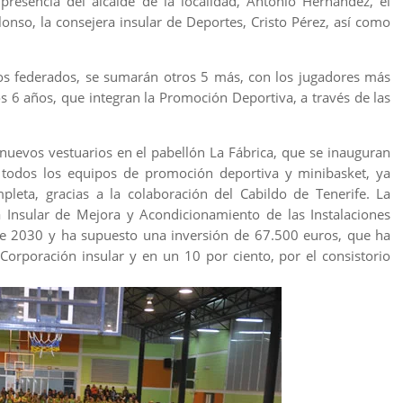
presencia del alcalde de la localidad, Antonio Hernández, el
lonso, la consejera insular de Deportes, Cristo Pérez, así como
s federados, se sumarán otros 5 más, con los jugadores más
os 6 años, que integran la Promoción Deportiva, a través de las
nuevos vestuarios en el pabellón La Fábrica, que se inauguran
 todos los equipos de promoción deportiva y minibasket, ya
pleta, gracias a la colaboración del Cabildo de Tenerife. La
Insular de Mejora y Acondicionamiento de las Instalaciones
ife 2030 y ha supuesto una inversión de 67.500 euros, que ha
Corporación insular y en un 10 por ciento, por el consistorio