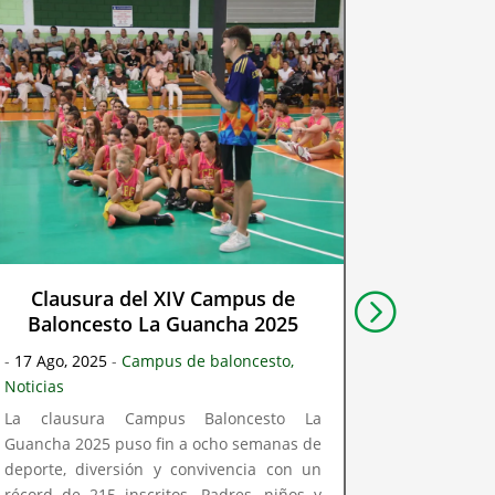
Clausura del XIV Campus de
Pregón
Baloncesto La Guancha 2025
Fie
-
17 Ago, 2025
-
Campus de baloncesto
,
Noticias
-
11 Ago, 2
La clausura Campus Baloncesto La
El pregón 
Guancha 2025 puso fin a ocho semanas de
Patronale
deporte, diversión y convivencia con un
vecinos y
récord de 215 inscritos. Padres, niños y
escena ori