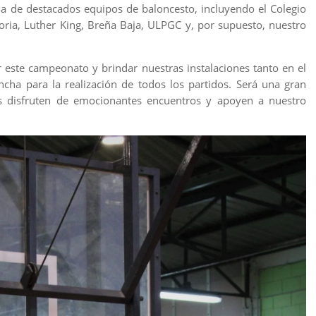
a de destacados equipos de baloncesto, incluyendo el Colegio
ctoria, Luther King, Breña Baja, ULPGC y, por supuesto, nuestro
 este campeonato y brindar nuestras instalaciones tanto en el
cha para la realización de todos los partidos. Será una gran
s disfruten de emocionantes encuentros y apoyen a nuestro