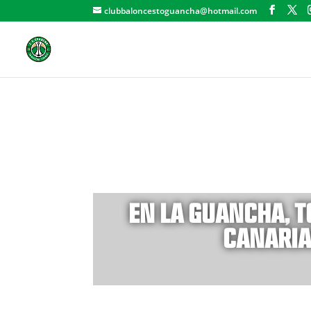
clubbaloncestoguancha@hotmail.com
EN LA GUANCHA, 
CANARIA