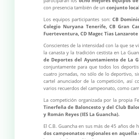
participarán los
ocho mejores equipos de
con presencia también de un
conjunto loca
Los equipos participantes son:
CB Dominic
Colegio Nuryana Tenerife, CB Gran Ca
Fuerteventura, CD Magec Tias Lanzarote
Conscientes de la intensidad con la que se v
la canasta y la tradición cestista en La Gua
de Deportes del Ayuntamiento de La 
conjuntamente para que todos los deportist
cuatro jornadas, no sólo de lo deportivo, s
cartel anunciador de la competición, así c
varios recuerdos del campeonato, como cami
La competición organizada por la propia Fe
Tinerfeña de Baloncesto y del Club Bal
y Román Reyes (IES La Guancha).
El C.B. Guancha en sus más de 45 años de hi
dos campeonatos regionales en aquella 