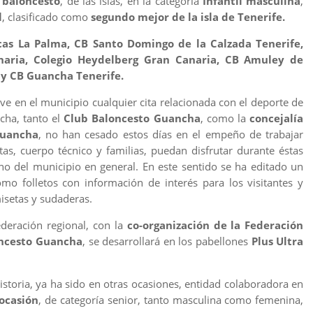
 baloncesto
, de las islas, en la categoría
Infantil masculina
,
l
, clasificado como
segundo mejor de la isla de Tenerife.
as La Palma, CB Santo Domingo de la Calzada Tenerife,
naria, Colegio Heydelberg Gran Canaria, CB Amuley de
 y CB Guancha Tenerife.
ive en el municipio cualquier cita relacionada con el deporte de
ncha, tanto el
Club Baloncesto Guancha
, como la
concejalía
Guancha
, no han cesado estos días en el empeño de trabajar
as, cuerpo técnico y familias, puedan disfrutar durante éstas
ino del municipio en general. En este sentido se ha editado un
omo folletos con información de interés para los visitantes y
setas y sudaderas.
deración regional, con la
co-organización de la Federación
oncesto Guancha
, se desarrollará en los pabellones
Plus Ultra
storia, ya ha sido en otras ocasiones, entidad colaboradora en
ocasión
, de categoría senior, tanto masculina como femenina,