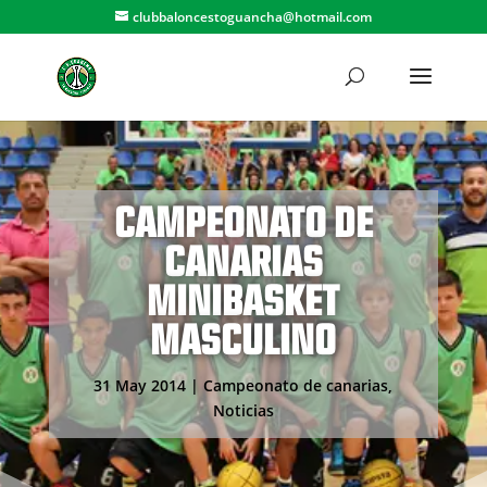
clubbaloncestoguancha@hotmail.com
CAMPEONATO DE
CANARIAS
MINIBASKET
MASCULINO
31 May 2014
|
Campeonato de canarias
,
Noticias