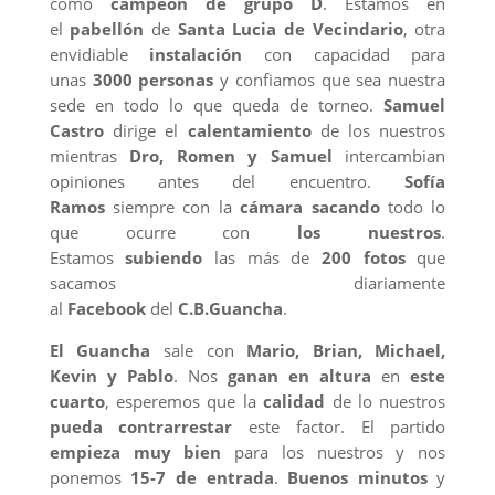
como
campeón de grupo D
. Estamos en
el
pabellón
de
Santa Lucia de Vecindario
, otra
envidiable
instalación
con capacidad para
unas
3000 personas
y confiamos que sea nuestra
sede en todo lo que queda de torneo.
Samuel
Castro
dirige el
calentamiento
de los nuestros
mientras
Dro, Romen y Samuel
intercambian
opiniones antes del encuentro.
Sofía
Ramos
siempre con la
cámara
sacando
todo lo
que ocurre con
los nuestros
.
Estamos
subiendo
las más de
200 fotos
que
sacamos diariamente
al
Facebook
del
C.B.Guancha
.
El Guancha
sale con
Mario, Brian, Michael,
Kevin y Pablo
. Nos
ganan en altura
en
este
cuarto
, esperemos que la
calidad
de lo nuestros
pueda contrarrestar
este factor. El partido
empieza muy bien
para los nuestros y nos
ponemos
15-7 de entrada
.
Buenos minutos
y