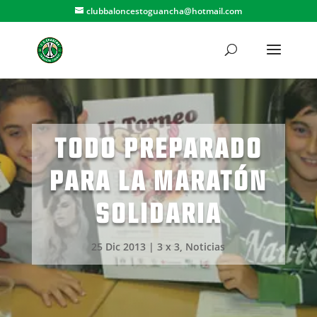
clubbaloncestoguancha@hotmail.com
TODO PREPARADO
PARA LA MARATÓN
SOLIDARIA
25 Dic 2013
|
3 x 3
,
Noticias