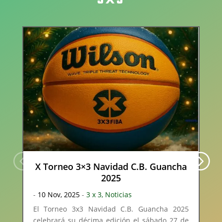
3×3
X Torneo 3×3 Navidad C.B. Guancha
2025
-
10 Nov, 2025
-
3 x 3
,
Noticias
El Torneo 3x3 Navidad C.B. Guancha 2025
celebrará su décima edición el sábado 27 de