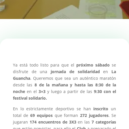
Ya está todo listo para que el
próximo sábado
se
disfrute de una
jornada de solidaridad
en
La
Guancha
. Queremos que sea un auténtico maratón
desde las
8 de la mañana y hasta las 8:30 de la
noche
en el
3×3
y luego a partir de las
9:30 con el
festival solidario.
En lo estrictamente deportivo se han
inscrito
un
total de
69 equipos
que forman
272 jugadores
. Se
jugaran
174 encuentros de 3X3
en las
7 categorías
que están previstas, para ello el
Club
a preparado el